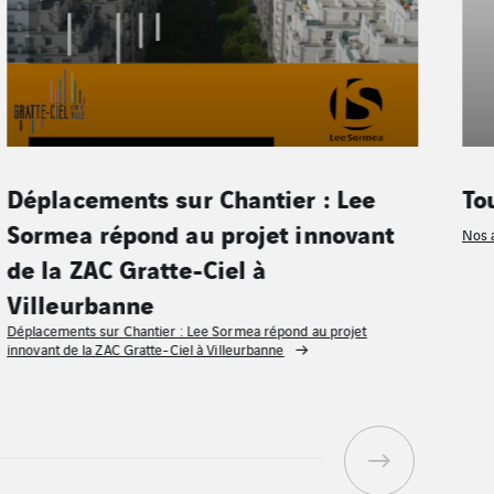
Déplacements sur Chantier : Lee
Tou
Sormea répond au projet innovant
Nos a
de la ZAC Gratte-Ciel à
Villeurbanne
Déplacements sur Chantier : Lee Sormea répond au projet
innovant de la ZAC Gratte-Ciel à Villeurbanne