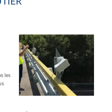
TIER
s les
us